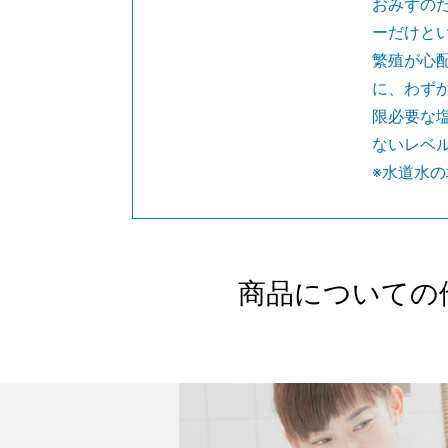
おみずの
ーだけと
繁殖が心
に、わずか
限必要な
ないレベ
※水道水
商品についての