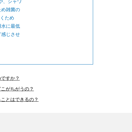
や、シャワ
ため雑菌の
だくため
活用水に最低
ど感じさせ
のですか？
どこがちがうの？
ることはできるの？