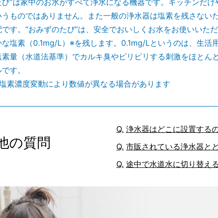
たび”は家中のお水がすべて浄水になる機器です。キッチンだけ
いうものではありません。また一般の浄水器は塩素を残さない
配です。“おみずのたび”は、安全でおいしくお水をお使いいた
な塩素（0.1mg/L）※を残します。0.1mg/Lというのは、生
塩素量（水道法基準）でカルキ臭やピリピリする刺激をほとん
ルです。
の塩素濃度変動により数値が異なる場合があります
浄水器はどこに設置する
他の質問
市販されている浄水器と
途中で水道水に切り替え