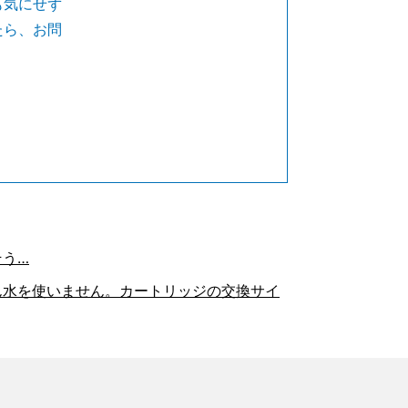
も気にせず
たら、お問
そう…
ん水を使いません。カートリッジの交換サイ